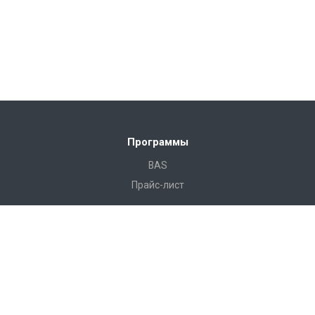
Программы
BAS
Прайс-лист
Готовые решения
Камала Строительство
Камала Строительство Лайт
Камала Недвижимость
Камала Проект