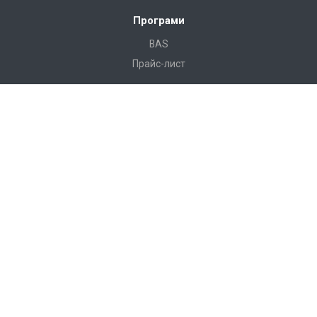
Програми
BAS
Прайс-лист
Готові рішення
Камала Будівництво
Камала Будівництво Лайт
Камала Нерухомість
Камала Проект
Послуги
Консалтинг
Впровадження
Супровід
ІТС