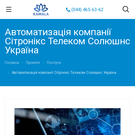
(044) 465-63-62
Автоматизація компанії
Сітронікс Телеком Солюшнс
Україна
Головна
Проекти
Послуги
Автоматизація компанії Сітронікс Телеком Солюшнс Україна