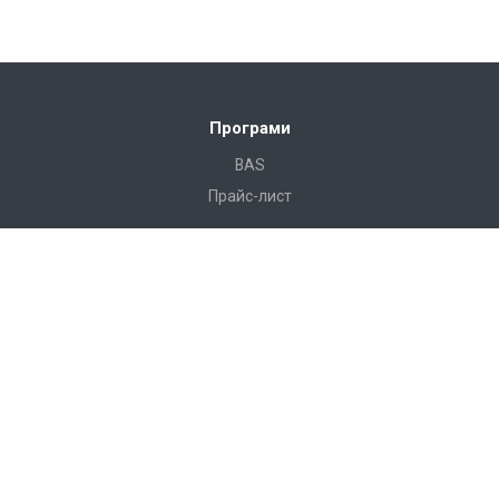
Програми
BAS
Прайс-лист
Готові рішення
Камала Будівництво
Камала Будівництво Лайт
Камала Нерухомість
Камала Проект
Послуги
Консалтинг