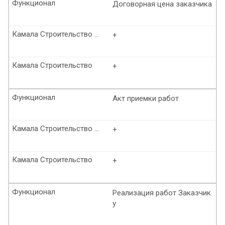
Функционал
Договорная цена заказчика
Камала Строительство Лайт
+
Камала Строительство
+
Функционал
Акт приемки работ
Камала Строительство Лайт
+
Камала Строительство
+
Функционал
Реализация работ Заказчик
у