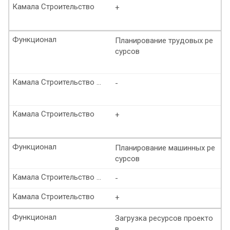
Камала Строительство
+
Функционал
Планирование трудовых ре
сурсов
Камала Строительство Лайт
-
Камала Строительство
+
Функционал
Планирование машинных ре
сурсов
Камала Строительство Лайт
-
Камала Строительство
+
Функционал
Загрузка ресурсов проекто
в