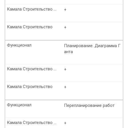
Камала Строительство Лайт
+
Камала Строительство
+
Функционал
Планирование. Диаграмма Г
анта
Камала Строительство Лайт
+
Камала Строительство
+
Функционал
Перепланирование работ
Камала Строительство Лайт
+