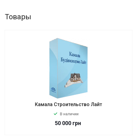
Товары
Камала Строительство Лайт
В наличии
50 000
грн