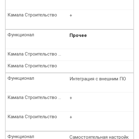
Камала Строительство
+
Функционал
Прочее
Камала Строительство Лайт
Камала Строительство
Функционал
Интеграция с внешним ПО
Камала Строительство Лайт
+
Камала Строительство
+
Функционал
Самостоятельная настройк