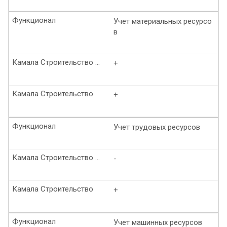
Функционал
Учет материальных ресурсо
в
Камала Строительство Лайт
+
Камала Строительство
+
Функционал
Учет трудовых ресурсов
Камала Строительство Лайт
-
Камала Строительство
+
Функционал
Учет машинных ресурсов