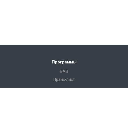
Программы
BAS
Прайс-лист
Готовые решения
Камала Строительство
Камала Строительство Лайт
Камала Недвижимость
Камала Проект